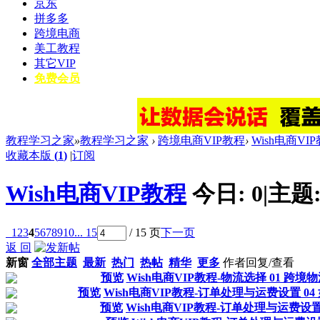
京东
拼多多
跨境电商
美工教程
其它VIP
免费会员
教程学习之家
»
教程学习之家
›
跨境电商VIP教程
›
Wish电商VI
收藏本版
(
1
)
|
订阅
Wish电商VIP教程
今日:
0
|
主题
1
2
3
4
5
6
7
8
9
10
... 15
/ 15 页
下一页
返 回
新窗
全部主题
最新
热门
热帖
精华
更多
作者
回复/查看
预览
Wish电商VIP教程-物流选择 01 跨
预览
Wish电商VIP教程-订单处理与运费设置 0
预览
Wish电商VIP教程-订单处理与运费设