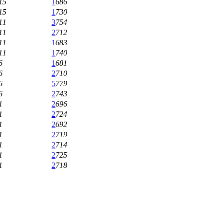
15
1
686
15
1
730
11
3
754
11
2
712
11
1
683
11
1
740
6
1
681
6
2
710
6
5
779
6
2
743
1
2
696
1
2
724
1
2
692
1
2
719
1
2
714
1
2
725
1
2
718