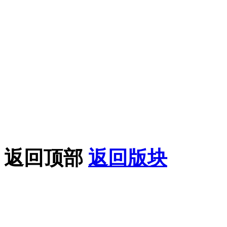
得用于商业或者非法用途
论坛上的内容全部来自网
论坛只做相关的整合，如
益，请联系我们在线客服
果您喜欢该教程，请支持
返回顶部
返回版块