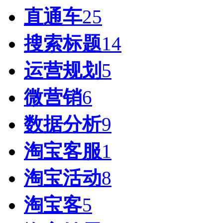
直通车
25
搜索标题
14
运营规划
5
微营销
6
数据分析
9
淘宝客服
1
淘宝活动
8
淘宝客
5