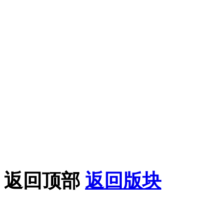
切学习教程、软件和干货
得用于商业或者非法用途
论坛上的内容全部来自网
论坛只做相关的整合，如
益，请联系我们在线客服
果您喜欢该教程，请支持
返回顶部
返回版块