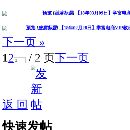
预览
[
搜索标题
]
【18年03月09日】学富
预览
[
搜索标题
]
【18年02月28日】学富电商VI
下一页 »
1
2
/ 2 页
下一页
返 回
快速发帖