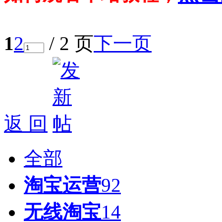
1
2
/ 2 页
下一页
返 回
全部
淘宝运营
92
无线淘宝
14