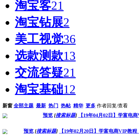
淘宝客
21
淘宝钻展
2
美工视觉
36
选款测款
13
交流答疑
21
淘宝基础
12
新窗
全部主题
最新
热门
热帖
精华
更多
作者
回复/查看
预览
[
搜索标题
]
【19年04月02日】学富电
预览
[
搜索标题
]
【19年02月20日】学富电商VIP