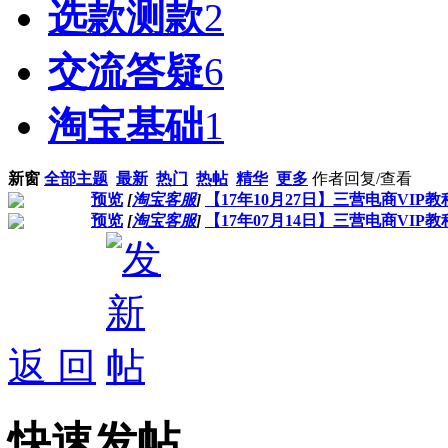
选款测款
2
交流答疑
6
淘宝基础
1
新窗
全部主题
最新
热门
热帖
精华
更多
作者
回复/查看
预览
[
淘宝客服
]
【17年10月27日】三营电商VI
预览
[
淘宝客服
]
【17年07月14日】三营电商VI
返 回
快速发帖