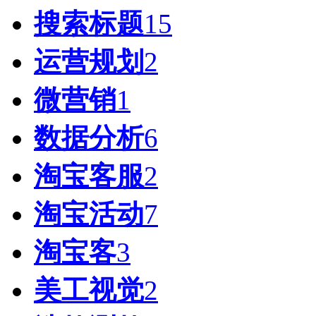
搜索标题
15
运营规划
2
微营销
1
数据分析
6
淘宝客服
2
淘宝活动
7
淘宝客
3
美工视觉
2