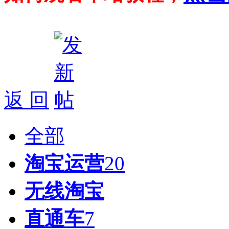
返 回
全部
淘宝运营
20
无线淘宝
直通车
7