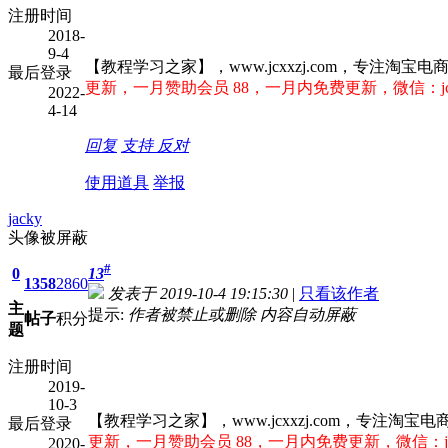
注册时间
2018-
9-4
【教程学习之家】，www.jcxxzj.com，专注
最后登录
更新，一月赞助会员 88，一月内免费更新，微信：jcx
2022-
4-14
回复
支持
反对
使用道具
举报
jacky
头像被屏蔽
#
0
13
1358
2860
发表于 2019-10-4 19:15:30
|
只看该作者
主
提示:
作者被禁止或删除 内容自动屏蔽
帖子
积分
题
注册时间
2019-
10-3
【教程学习之家】，www.jcxxzj.com，专
最后登录
更新，一月赞助会员 88，一月内免费更新，微信：jcx
2020-