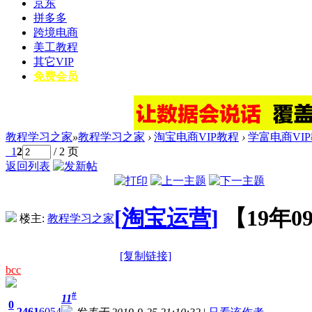
京东
拼多多
跨境电商
美工教程
其它VIP
免费会员
教程学习之家
»
教程学习之家
›
淘宝电商VIP教程
›
学富电商VI
1
2
/ 2 页
返回列表
[
淘宝运营
]
【19年
楼主:
教程学习之家
[复制链接]
bcc
#
11
0
2461
6054