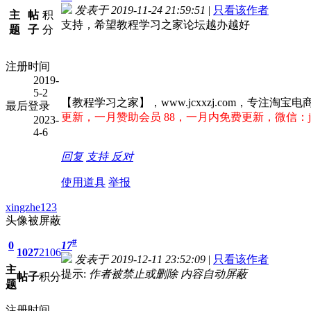
发表于 2019-11-24 21:59:51
|
只看该作者
主
帖
积
支持，希望教程学习之家论坛越办越好
题
子
分
注册时间
2019-
5-2
【教程学习之家】，www.jcxxzj.com，专
最后登录
更新，一月赞助会员 88，一月内免费更新，微信：jcx
2023-
4-6
回复
支持
反对
使用道具
举报
xingzhe123
头像被屏蔽
#
0
17
1027
2106
发表于 2019-12-11 23:52:09
|
只看该作者
主
提示:
作者被禁止或删除 内容自动屏蔽
帖子
积分
题
注册时间