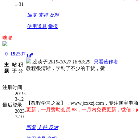
1-31
回复
支持
反对
使用道具
举报
噢耶
0
192
537
#
14
发表于 2019-10-27 18:53:29
|
只看该作者
主
帖
积
教程很清晰，学到了不少的干货，赞
题
子
分
注册时间
2019-
3-12
【教程学习之家】，www.jcxxzj.com，专注
最后登录
更新，一月赞助会员 88，一月内免费更新，微信：jcx
2023-
7-10
回复
支持
反对