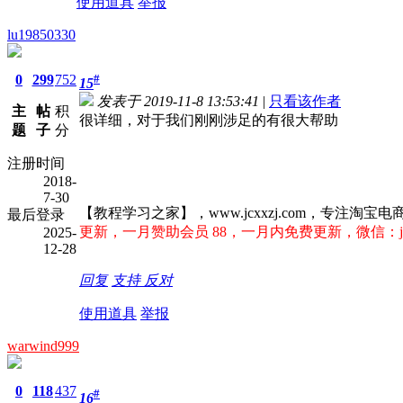
使用道具
举报
lu19850330
0
299
752
#
15
发表于 2019-11-8 13:53:41
|
只看该作者
主
帖
积
很详细，对于我们刚刚涉足的有很大帮助
题
子
分
注册时间
2018-
7-30
【教程学习之家】，www.jcxxzj.com，专
最后登录
更新，一月赞助会员 88，一月内免费更新，微信：jcx
2025-
12-28
回复
支持
反对
使用道具
举报
warwind999
0
118
437
#
16