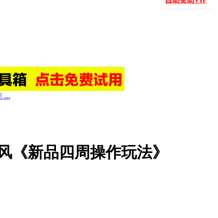
自助赞助VIP
..
：梓风《新品四周操作玩法》