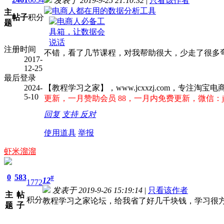
发表于 2019-9-25 21:10:32
|
只看该作者
主
帖子
积分
题
注册时间
不错，看了几节课程，对我帮助很大，少走了很多
2017-
12-25
最后登录
2024-
【教程学习之家】，www.jcxxzj.com，专
5-10
更新，一月赞助会员 88，一月内免费更新，微信：jcx
回复
支持
反对
使用道具
举报
虾米溜溜
0
583
#
12
1772
发表于 2019-9-26 15:19:14
|
只看该作者
主
帖
积分
教程学习之家论坛，给我省了好几千块钱，学习很
题
子