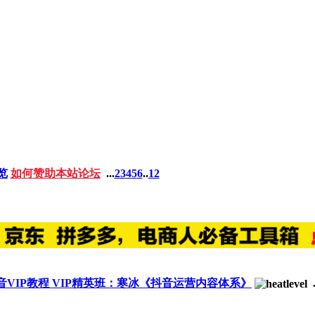
览
如何赞助本站论坛
...
2
3
4
5
6
..
12
S抖音VIP教程 VIP精英班：寒冰《抖音运营内容体系》
.