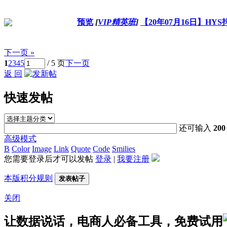
预览
[
VIP精英班
]
【20年07月16日】HY
下一页 »
1
2
3
4
5
/ 5 页
下一页
返 回
快速发帖
还可输入
200
高级模式
B
Color
Image
Link
Quote
Code
Smilies
您需要登录后才可以发帖
登录
|
我要注册
本版积分规则
发表帖子
关闭
让数据说话，电商人必备工具，免费试用