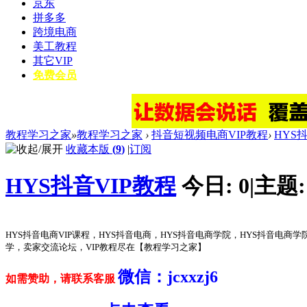
京东
拼多多
跨境电商
美工教程
其它VIP
免费会员
教程学习之家
»
教程学习之家
›
抖音短视频电商VIP教程
›
HYS
收藏本版
(
9
)
|
订阅
HYS抖音VIP教程
今日:
0
|
主题
HYS抖音电商VIP课程，HYS抖音电商，HYS抖音电商学院，HYS抖音
学，卖家交流论坛，VIP教程尽在【教程学习之家】
微信：jcxxzj6
如需赞助，请联系客服