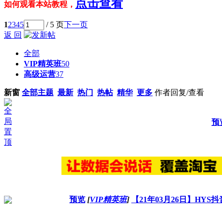
点击查看
如何观看本站教程，
1
2
3
4
5
/ 5 页
下一页
返 回
全部
VIP精英班
50
高级运营
37
新窗
全部主题
最新
热门
热帖
精华
更多
作者
回复/查看
预
预览
[
VIP精英班
]
【21年03月26日】HY