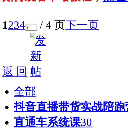
1
2
3
4
/ 4 页
下一页
返 回
全部
抖音直播带货实战陪跑
直通车系统课
30