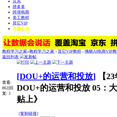
京东
拼多多
跨境电商
美工教程
其它VIP
免费会员
教程学习之家
»
教程学习之家
›
其它VIP教程
›
拂晓AI电商VIP
返回列表
[
DOU+的运营和投放
]
【2
查看:
DOU+的运营和投放 05
862
|
回
复:
3
贴上》
[复制链接]