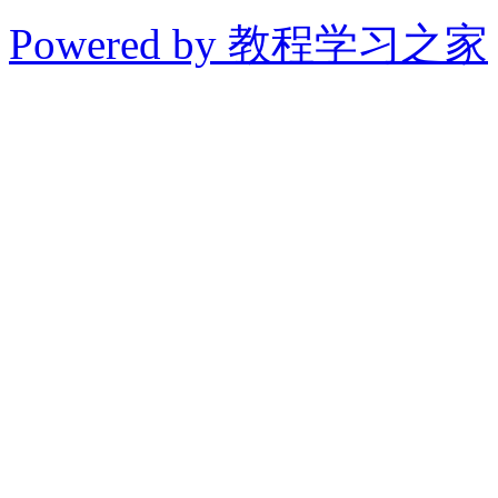
Powered by 教程学习之家
© 2014-2026 教程学习
切学习教程、软件和干货
得用于商业或者非法用途
论坛上的内容全部来自网
论坛只做相关的整合，如
益，请联系我们在线客服
果您喜欢该教程，请支持