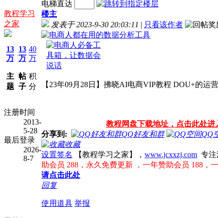
电梯直达
教程学习
楼主
之家
发表于 2023-9-30 20:03:11
|
只看该作者
13
13
40
万
万
万
主
帖
积
【23年09月28日】拂晓AI电商VIP教程 DOU
题
子
分
注册时间
2013-
教程网盘下载地址，点击此处进
5-28
分享到:
QQ好友和群
QQ
最后登录
收藏
2026-
设置签名
【教程学习之家】，
www.jcxxzj.com
专注
8-7
助会员 288，永久免费更新 ，一年赞助会员 188，
请点击此处
回复
使用道具
举报