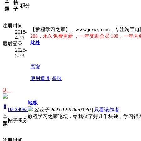
主
帖
积分
题
子
注册时间
【教程学习之家】，www.jcxxzj.com，专
2018-
288，永久免费更新 ，一年赞助会员 188，一年内
4-25
此处
最后登录
2025-
5-23
回复
使用道具
举报
Q。
地板
0
1913
4982
发表于 2023-12-5 00:00:40
|
只看该作者
教程学习之家论坛，给我省了好几千块钱，学习很
主
帖子
积分
题
注册时间