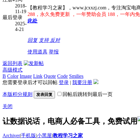
2018-
【教程学习之家】，www.jcxxzj.com，专
11-19
288，永久免费更新 ，一年赞助会员 188，一年内免
最后登录
此处
2025-
4-21
回复
支持
反对
使用道具
举报
返回列表
高级模式
B
Color
Image
Link
Quote
Code
Smilies
您需要登录后才可以回帖
登录
|
我要注册
本版积分规则
回帖后跳转到最后一页
发表回复
关闭
让数据说话，电商人必备工具，免费试用
Archiver
|
手机版
|
小黑屋
|
教程学习之家