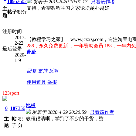
1095
2602
发表于 2019-5-20 10:01:17
|
只看该作者
支持，希望教程学习之家论坛越办越好
主
帖子
积分
题
注册时间
2017-
【教程学习之家】，www.jcxxzj.com，专
2-22
288，永久免费更新 ，一年赞助会员 188，一年内免
最后登录
此处
2020-
1-9
回复
支持
反对
使用道具
举报
123sport
地板
0
107
356
发表于 2020-4-29 20:20:59
|
只看该作者
教程很清晰，学到了不少的干货，赞
主
帖
积
题
子
分