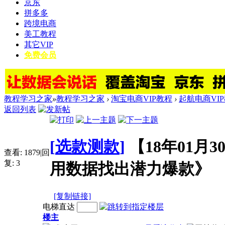
京东
拼多多
跨境电商
美工教程
其它VIP
免费会员
教程学习之家
»
教程学习之家
›
淘宝电商VIP教程
›
起航电商VI
返回列表
[
选款测款
]
【18年01月
查看:
1879
|
回
复:
3
用数据找出潜力爆款》
[复制链接]
电梯直达
楼主