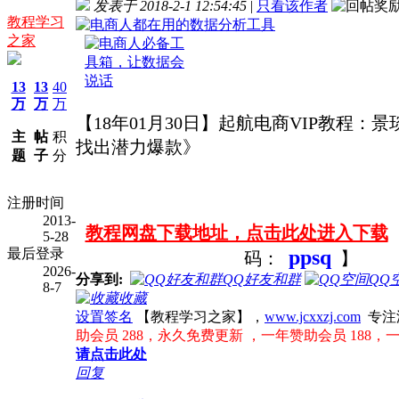
发表于 2018-2-1 12:54:45
|
只看该作者
教程学习
之家
13
13
40
万
万
万
【18年01月30日】起航电商VIP教程：
主
帖
积
找出潜力爆款》
题
子
分
注册时间
2013-
教程网盘下载地址，点击此处进入下载
5-28
ppsq
最后登录
码：
】
2026-
分享到:
QQ好友和群
QQ
8-7
收藏
设置签名
【教程学习之家】，
www.jcxxzj.com
专注
助会员 288，永久免费更新 ，一年赞助会员 188，
请点击此处
回复