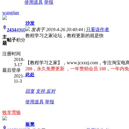
使用道具
举报
wangjian
沙发
0
发表于 2019-4-26 20:40:44
|
只看该作者
2434
4960
教程学习之家论坛，教程更新的就是快
主
帖子
积分
题
注册时间
2018-
【教程学习之家】，www.jcxxzj.com，专
3-17
288，永久免费更新 ，一年赞助会员 188，一年内免
最后登录
此处
2021-
11-3
回复
支持
反对
使用道具
举报
牧羊雪狼
板凳
0