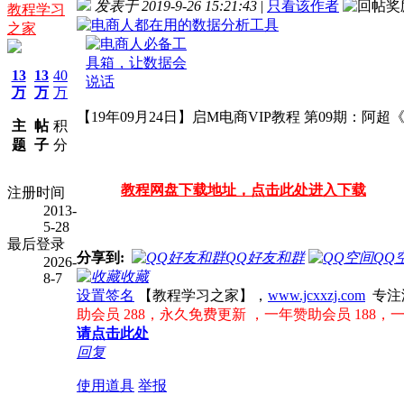
发表于 2019-9-26 15:21:43
|
只看该作者
教程学习
之家
13
13
40
万
万
万
【19年09月24日】启M电商VIP教程 第09期：
主
帖
积
题
子
分
教程网盘下载地址，点击此处进入下载
注册时间
2013-
5-28
最后登录
分享到:
QQ好友和群
QQ
2026-
收藏
8-7
设置签名
【教程学习之家】，
www.jcxxzj.com
专注
助会员 288，永久免费更新 ，一年赞助会员 188，
请点击此处
回复
使用道具
举报