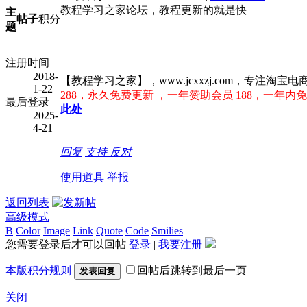
教程学习之家论坛，教程更新的就是快
主
帖子
积分
题
注册时间
2018-
【教程学习之家】，www.jcxxzj.com，专
1-22
288，永久免费更新 ，一年赞助会员 188，一年内免
最后登录
此处
2025-
4-21
回复
支持
反对
使用道具
举报
返回列表
高级模式
B
Color
Image
Link
Quote
Code
Smilies
您需要登录后才可以回帖
登录
|
我要注册
本版积分规则
回帖后跳转到最后一页
发表回复
关闭