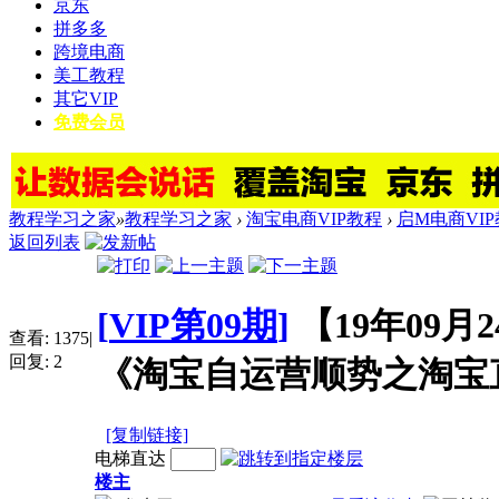
京东
拼多多
跨境电商
美工教程
其它VIP
免费会员
教程学习之家
»
教程学习之家
›
淘宝电商VIP教程
›
启M电商VI
返回列表
[
VIP第09期
]
【19年09月
查看:
1375
|
回复:
2
《淘宝自运营顺势之淘宝
[复制链接]
电梯直达
楼主