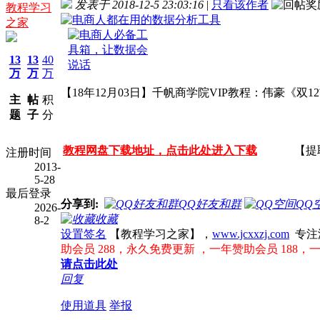
发表于 2018-12-5 23:03:16
|
只看该作者
教程学习
之家
13
13
40
万
万
万
【18年12月03日】千帆商学院VIP教程：伟豪《双
主
帖
积
题
子
分
教程网盘下载地址，点击此处进入下载
【提
注册时间
2013-
5-28
最后登录
分享到:
QQ好友和群
QQ
2026-
收藏
8-2
设置签名
【教程学习之家】，
www.jcxxzj.com
专注
助会员 288，永久免费更新 ，一年赞助会员 188，
请点击此处
回复
使用道具
举报