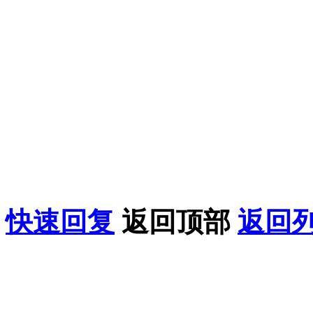
得用于商业或者非法用途
论坛上的内容全部来自网
论坛只做相关的整合，如
益，请联系我们在线客服
果您喜欢该教程，请支持
快速回复
返回顶部
返回