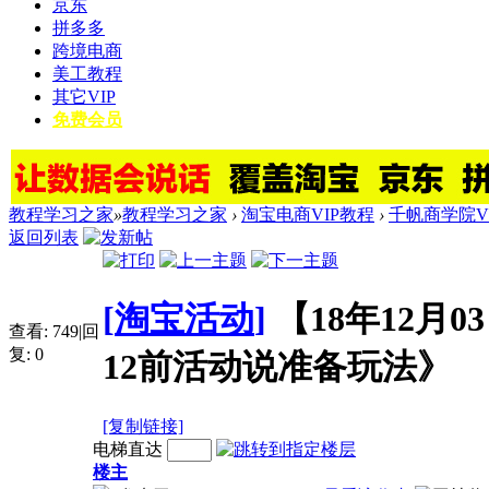
京东
拼多多
跨境电商
美工教程
其它VIP
免费会员
教程学习之家
»
教程学习之家
›
淘宝电商VIP教程
›
千帆商学院V
返回列表
[
淘宝活动
]
【18年12月
查看:
749
|
回
复:
0
12前活动说准备玩法》
[复制链接]
电梯直达
楼主